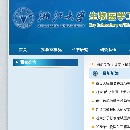
首页
实验室概况
科学研究
研究队伍
通知公告
当前位置：
首页
>
最
最新新闻
重点实验室名称规范
浙大“贴心宝贝”上天
仿生传感与微分析系统的
刘清君教授团队研发监
浙大分子影像领域国
2020年生物医学工